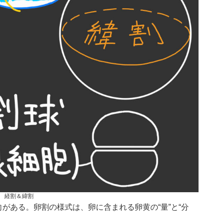
経割＆緯割
がある。卵割の様式は、卵に含まれる卵黄の“量”と“分