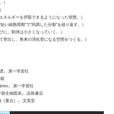
。）
）
エネルギーを摂取できるようになった状態。）
短い細胞周期”で“同調した分裂”を繰り返す。）
びに、割球は小さくなっていく。）
て突出し、将来の消化管になる空間をつくる。）
基礎』.第一学習社
書籍
neo』.第一学習社
ジ新生物図表』.浜島書店
物［要点］』.文英堂