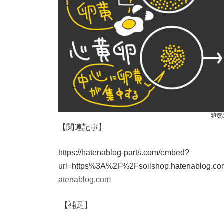
卵黄
【関連記事】
https://hatenablog-parts.com/embed?
url=https%3A%2F%2Fsoilshop.hatenablog
atenablog.com
【補足】