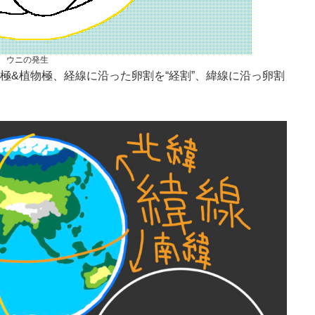
ウニの発生
極&植物極、経線に沿った卵割を“経割”、緯線に沿っ卵割