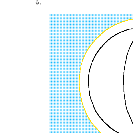
る。
時
: