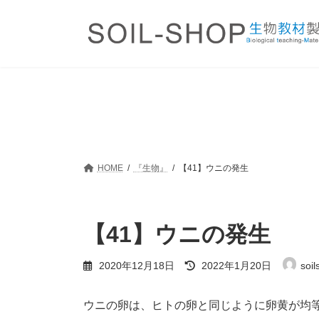
コ
ナ
ン
ビ
テ
ゲ
ン
ー
ツ
シ
へ
ョ
ス
ン
キ
に
ッ
移
プ
動
HOME
『生物』
【41】ウニの発生
【41】ウニの発生
最
2020年12月18日
2022年1月20日
soil
終
更
新
ウニの卵は、ヒトの卵と同じように卵黄が均
日