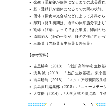
発生（受精卵が個体になるまでの成長過程
胚（受精卵が個体になるまでの間の状態。
個体（摂食や光合成などによって外界から
卵割（発生初期は、通常の体細胞分裂より“
割球（卵割によってできた細胞。卵割のた
原腸陥入（胚の一部が、胚の内側に向かっ
三胚葉（内胚葉＆中胚葉＆外胚葉）
【参考資料】
吉里勝利（2018）.『改訂 高等学校 生物
浅島 誠（2019）.『改訂 生物基礎』.東京
吉里勝利（2018）.『スクエア最新図説生物
浜島書店編集部（2018）.『ニューステー
大森徹（2014）.『大学入試の得点源 生