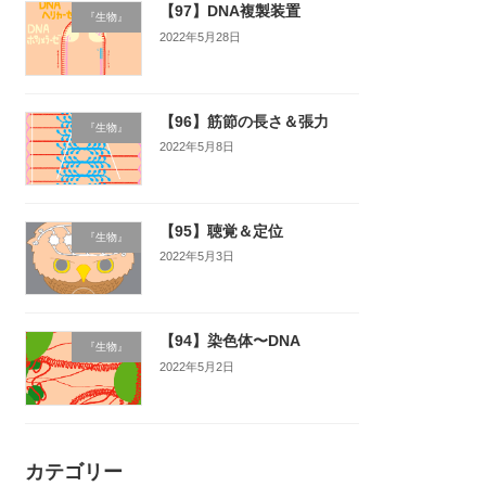
【97】DNA複製装置
『生物』
2022年5月28日
【96】筋節の長さ＆張力
『生物』
2022年5月8日
【95】聴覚＆定位
『生物』
2022年5月3日
【94】染色体〜DNA
『生物』
2022年5月2日
カテゴリー