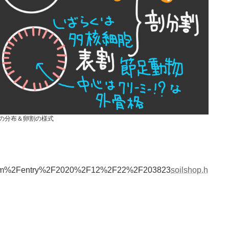
の分布＆卵割の様式
.com%2Fentry%2F2020%2F12%2F22%2F203823
soilshop.h