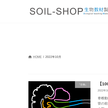
コ
ナ
ン
ビ
テ
ゲ
ン
ー
ツ
シ
へ
ョ
ス
ン
キ
に
ッ
移
プ
動
HOME
2022年10月
【1
『生物』
2022年
脊椎動
管の前