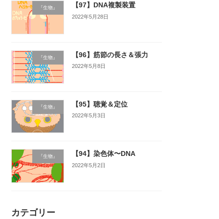
【97】DNA複製装置
『生物』
2022年5月28日
【96】筋節の長さ＆張力
『生物』
2022年5月8日
【95】聴覚＆定位
『生物』
2022年5月3日
【94】染色体〜DNA
『生物』
2022年5月2日
カテゴリー