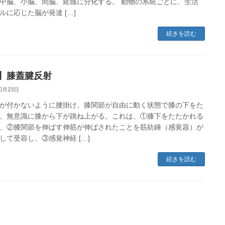
中脳、小脳、間脳、延髄に分化する。 動物の系統ごとに、生活
ルに応じた脳が発達 […]
続きを読む
9】膝蓋腱反射
10月23日
が付かないように腰掛け、膝関節が自由に動く状態で膝の下をた
、無意識に膝から下が跳ね上がる。これは、①膝下をたたかれる
、②膝関節を伸ばす伸筋が伸ばされたことを筋紡錘（感覚器）が
して受容し、③感覚神経 […]
続きを読む