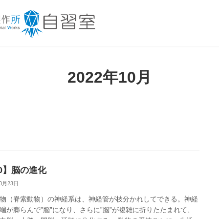
2022年10月
00】脳の進化
10月23日
物（脊索動物）の神経系は、神経管が枝分かれしてできる。神経
端が膨らんで”脳”になり、さらに”脳”が複雑に折りたたまれて、