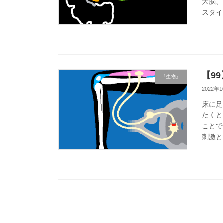
大脳、
スタイ
【9
『生物』
2022年
床に足
たくと
ことで
刺激と