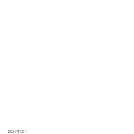
代謝
恒常性
生態系
生殖と発生
生物の環境応答
細胞の構造
進化と系統
遺伝子
アーカイブ
2023年11月
2023年1月
2022年11月
2022年10月