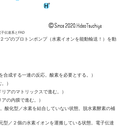
電子伝達系とFAD
”２つ”のプロトンポンプ（水素イオンを能動輸送！）を動
Pを合成する一連の反応。酸素を必要とする。）
む。）
ドリアのマトリックスで進む。）
リアの内膜で進む。）
inucleotide。酸化型／水素を結合していない状態。脱水素酵素の補
+の還元型／２個の水素イオンを運搬している状態。電子伝達