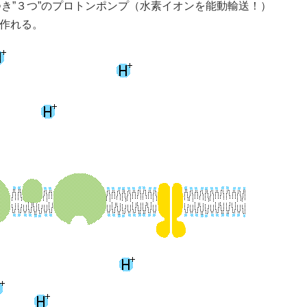
つき”３つ”のプロトンポンプ（水素イオンを能動輸送！）
を作れる。