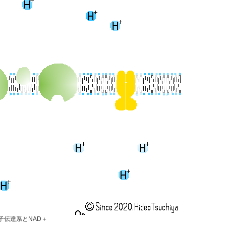
子伝達系とNAD＋