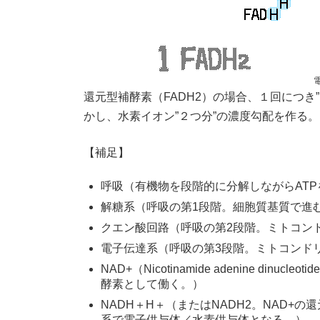
還元型補酵素（FADH2）の場合、１回につき
かし、水素イオン”２つ分”の濃度勾配を作る。
【補足】
呼吸（有機物を段階的に分解しながらAT
解糖系（呼吸の第1段階。細胞質基質で進
クエン酸回路（呼吸の第2段階。ミトコン
電子伝達系（呼吸の第3段階。ミトコンド
NAD+（Nicotinamide adenine d
酵素として働く。）
NADH＋H＋（またはNADH2。NAD
系で電子供与体／水素供与体となる。）