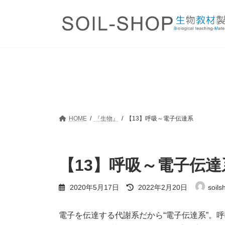
コ
ナ
ン
ビ
テ
ゲ
ン
ー
ツ
シ
へ
ョ
ス
ン
キ
に
ッ
移
プ
動
HOME
『生物』
【13】呼吸～電子伝達系
【13】呼吸～電子伝達
最
2020年5月17日
2022年2月20日
soils
終
更
新
電子を伝達する代謝系だから“電子伝達系”。
日