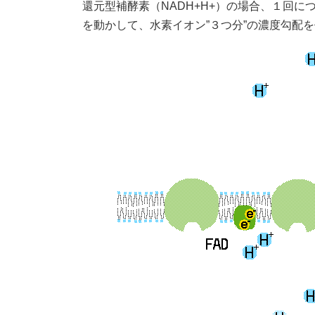
還元型補酵素（NADH+H+）の場合、１回に
を動かして、水素イオン”３つ分”の濃度勾配