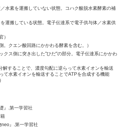
eotide。酸化型／水素を運搬していない状態。コハク酸脱水素酵素の補
オンを運搬している状態。電子伝達系で電子供与体／水素供
官）
側。クエン酸回路にかかわる酵素を含む。）
ックス側に突き出した”ひだ”の部分。電子伝達系にかかわ
Pを分解することで、濃度勾配に逆らって水素イオンを輸送
って水素イオンを輸送することでATPを合成する機能
）
基礎』.第一学習社
書籍
neo』.第一学習社