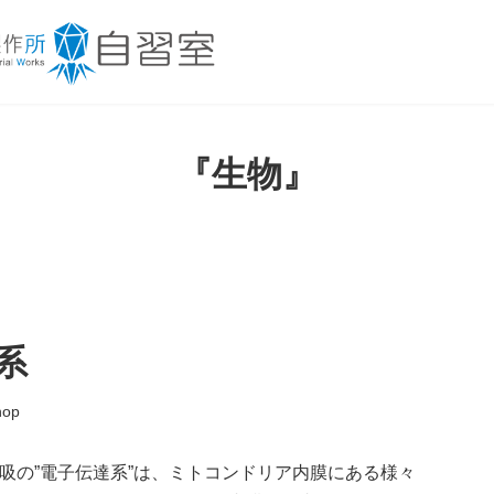
『生物』
系
hop
呼吸の”電子伝達系”は、ミトコンドリア内膜にある様々