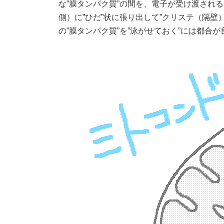
な”膜タンパク質”の間を、電子が受け渡され
時
:
側）に”ひだ”状に張り出して”クリステ（隔
の”膜タンパク質”を”泳がせておく”には都合が