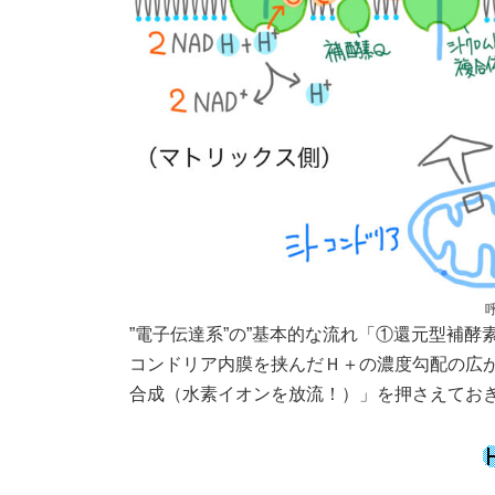
”電子伝達系”の”基本的な流れ「①還元型補酵素
コンドリア内膜を挟んだＨ＋の濃度勾配の広が
合成（水素イオンを放流！）」を押さえてお