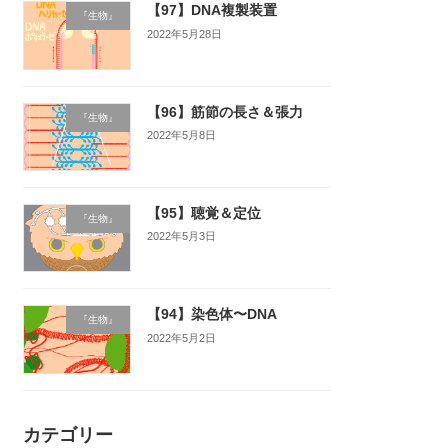
【97】DNA複製装置
『生物』
2022年5月28日
【96】筋節の長さ＆張力
『生物』
2022年5月8日
【95】聴覚＆定位
『生物』
2022年5月3日
【94】染色体〜DNA
『生物』
2022年5月2日
カテゴリー