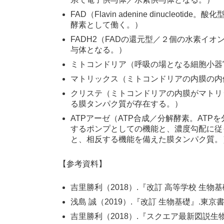
FAD（Flavin adenine dinucl
酵素として働く。）
FADH2（FADの還元型／２個の水素イ
与体となる。）
ミトコンドリア（呼吸の場となる細胞小器
マトリックス（ミトコンドリアの内膜の内
クリステ（ミトコンドリアの内膜がマトリ
る膜タンパク質が存在する。）
ATPアーゼ（ATP合成／分解酵素。AT
するポンプとしての機能と、濃度勾配に従
と、相反する機能を備えた膜タンパク質。
【参考資料】
吉里勝利（2018）.『改訂 高等学校 生物
浅島 誠（2019）.『改訂 生物基礎』.東京
吉里勝利（2018）.『スクエア最新図説生物